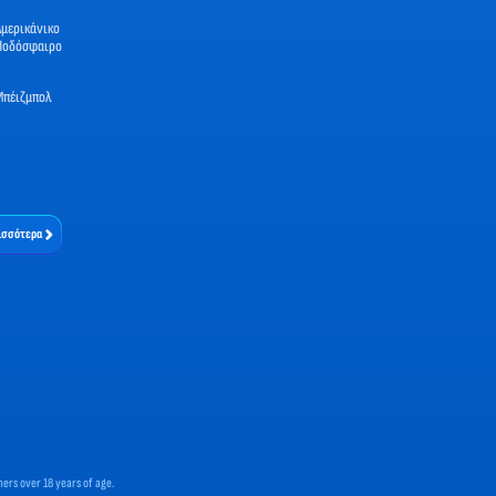
Αμερικάνικο
Ποδόσφαιρο
Μπέιζμπολ
ισσότερα
ers over 18 years of age.