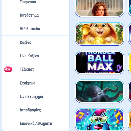
Τουρνουά
Κατάστημα
VIP Επίπεδα
Golden Bunny
J
Καζίνο
Live Καζίνο
Thunder Ball Max
S
Τζάκποτ
NEW
Στοίχημα
Kraken Bay
V
Live Στοίχημα
Ιπποδρομίες
Disco Wild
B
Εικονικά Αθλήματα