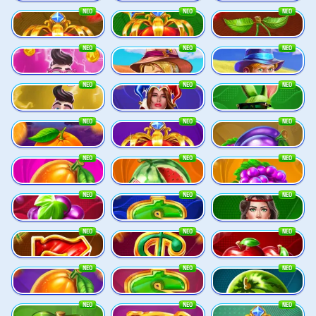
NΈΟ
NΈΟ
NΈΟ
Noble Fate 5
Noble Fate 10
Noble Fate 20
NΈΟ
NΈΟ
NΈΟ
Mr. First
Lost in Giza 20
Lost in Giza 40
NΈΟ
NΈΟ
NΈΟ
Mr. First 10
Jester Bags 10
Mr. Money Bunny
NΈΟ
NΈΟ
NΈΟ
Pome Splash 5 Sun Link
Regal Spins 10
Regal Spins 20
NΈΟ
NΈΟ
NΈΟ
Sevens Heat 5
Sevens Heat 10
Sevens Heat 20
NΈΟ
NΈΟ
NΈΟ
Scorching Reels 40
Scorching Reels 100
Redfate 10
NΈΟ
NΈΟ
NΈΟ
Redfate 20
Redfate 40
Red 27
NΈΟ
NΈΟ
NΈΟ
Regal Spins 40
Regal Spins 100
Redfate 100
NΈΟ
NΈΟ
NΈΟ