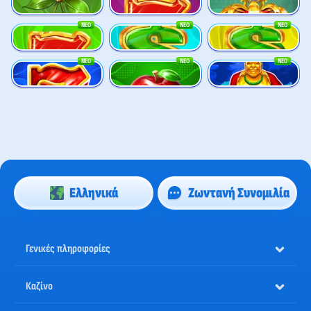
Regal Spins 20 Sun Link
Regal Spins 10 Sun Link
Regal Spins 40 Sun Link
NΈΟ
NΈΟ
NΈΟ
Sevens Heat 20 Sun Link
Sevens Heat 40
Sevens Heat 100
NΈΟ
NΈΟ
NΈΟ
Sevens Play
Sevens Joy
Splash Cascade 25
Ελληνικά
Ζωντανή Συνομιλία
Γενικές πληροφορίες
Καζίνο