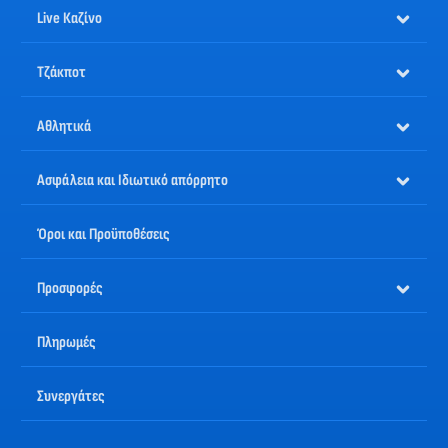
Live Καζίνο
Τζάκποτ
Αθλητικά
Ασφάλεια και Ιδιωτικό απόρρητο
Όροι και Προϋποθέσεις
Προσφορές
Πληρωμές
Συνεργάτες