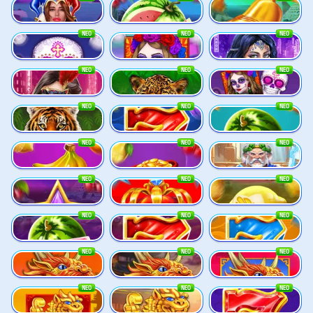
Bufona Alegre 10
Bufona Alegre 20
Bufona Alegre 40
NΈΟ
NΈΟ
NΈΟ
Chica Alegre 10
Chica Alegre 20
Attractive flirt 30
NΈΟ
NΈΟ
NΈΟ
Attractive flirt 50
Beasts joy 30
Chica Alegre 5
NΈΟ
NΈΟ
NΈΟ
Beasts joy 50
Adamant Bang 20
Adamant Bang 40
NΈΟ
NΈΟ
NΈΟ
Adamant Bang 50
Jester Bags
Enigma of Ellada
NΈΟ
NΈΟ
NΈΟ
Bufona Alegre 10 Sun Link
Bounty Expand 25
Pome Race 5
NΈΟ
NΈΟ
NΈΟ
Pome Race 10
Pome Race 20
Pure Ecstasy
NΈΟ
NΈΟ
NΈΟ
Luz de Draco 5
Luz de Draco 10
Luz de Draco 20
NΈΟ
NΈΟ
NΈΟ
Luz de Draco 40
Luz de Draco 100
Pome Splash 5