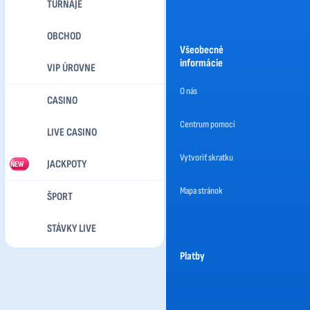
TURNAJE
OBCHOD
Všeobecné
informácie
VIP ÚROVNE
O nás
CASINO
Centrum pomoci
LIVE CASINO
Vytvoriť skratku
JACKPOTY
NEW
Mapa stránok
ŠPORT
STÁVKY LIVE
Platby