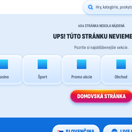
Hry, kategórie, poskyt
404 STRÁNKA NEBOLA NÁJDENÁ
UPS! TÚTO STRÁNKU NEVIEME
Pozrite si najobľúbenejšie sekcie.
asino
Šport
Promo akcie
Obchod
DOMOVSKÁ STRÁNKA
SLOVENČINA
LIVE