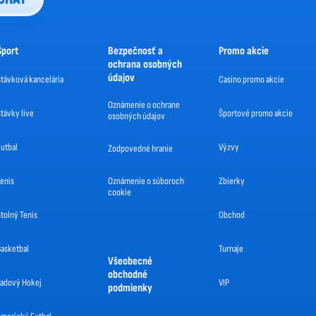
Šport
Bezpečnosť a
Promo akcie
ochrana osobných
údajov
távková kancelária
Casino promo akcie
Oznámenie o ochrane
távky live
Športové promo akcie
osobných údajov
utbal
Výzvy
Zodpovedné hranie
enis
Oznámenie o súboroch
Zbierky
cookie
tolný Tenis
Obchod
asketbal
Turnaje
Všeobecné
obchodné
Ľadový Hokej
VIP
podmienky