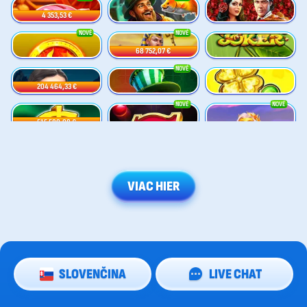
Crack & Smash The Piggy Bank
Fisherman's Luck
El Toreo Jackpot
4 353,53 €
NOVÉ
NOVÉ
Lucky Coin HOT
Vizier Of The North x1000
Clover Joker
68 752,07 €
NOVÉ
Winnings of Oz
COINS OF LEPRECHAUN – HOLD & WIN
Very Hot 5 Extreme
204 464,33 €
NOVÉ
NOVÉ
Fire Hot 5 Jackpot Play
Stunning Cash
Zeus's Thunderbolt 5000
515 580,08 €
NOVÉ
NOVÉ
NOVÉ
Phoenix Ignite
Lucky Clover
Piggy Bank: 3 Pots Bonanza
VIAC HIER
Egypt Sun Deluxe
Lucky Seven Spin
Dragon Gates
4 353,53 €
SLOVENČINA
LIVE CHAT