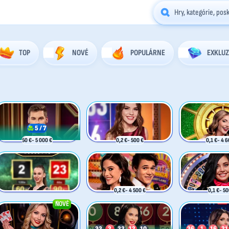
Hry, kategórie, pos
TOP
NOVÉ
POPULÁRNE
EXKLUZ
lackjack 77 - Ruby
Mega Fire Blaze Roulette Live
Money Time
5 / 7
50 €
- 5 000 €
0,2 €
- 500 €
0,1 €
- 4 6
ynamic Roulette 120x
Sweet Bonanza Candyland
Adventures Beyond Wo
0,2 €
- 4 500 €
0,1 €
- 50
NOVÉ
ravity Blackjack
Lucky 6 Roulette
Turkish Mega Roulette
33
3
22
12
10
36
1
16
21