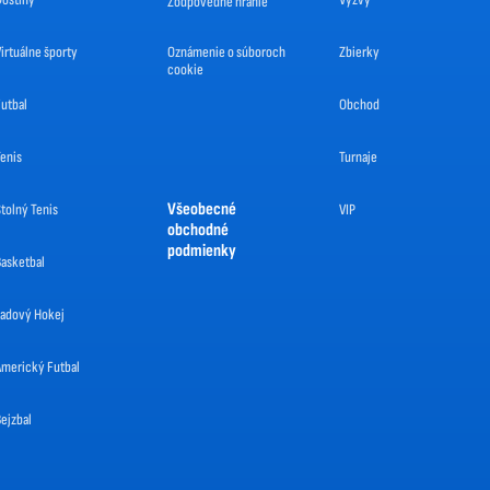
Zodpovedné hranie
irtuálne športy
Oznámenie o súboroch
Zbierky
cookie
utbal
Obchod
enis
Turnaje
Všeobecné
tolný Tenis
VIP
obchodné
podmienky
asketbal
Ľadový Hokej
Americký Futbal
ejzbal