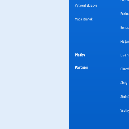
Vytvoriť skratku
Exklu
Mapa stránok
Bonus
Mega
Platby
Live h
Partneri
Okamž
Sloty
Stolné
Všetk