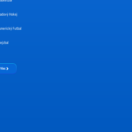
asketbal
Ľadový Hokej
Americký Futbal
ejzbal
Viac