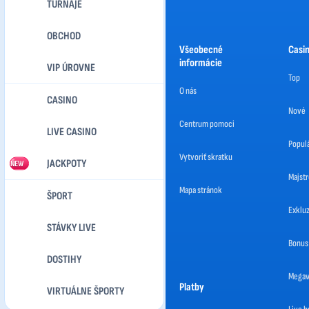
TURNAJE
OBCHOD
Všeobecné
Casi
informácie
VIP ÚROVNE
Top
O nás
CASINO
Nové
Centrum pomoci
LIVE CASINO
Popul
Vytvoriť skratku
JACKPOTY
NEW
Majstr
Mapa stránok
ŠPORT
Exklu
STÁVKY LIVE
Bonus
DOSTIHY
Mega
Platby
VIRTUÁLNE ŠPORTY