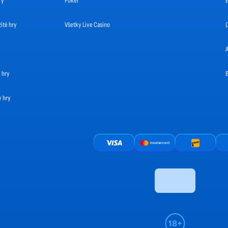
ry
Poker
B
ité hry
Všetky Live Casino
 hry
B
y hry