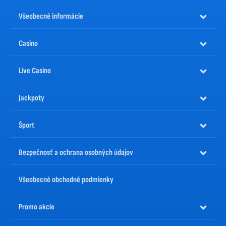
Všeobecné informácie
Casino
Live Casino
Jackpoty
Šport
Bezpečnosť a ochrana osobných údajov
Všeobecné obchodné podmienky
Promo akcie