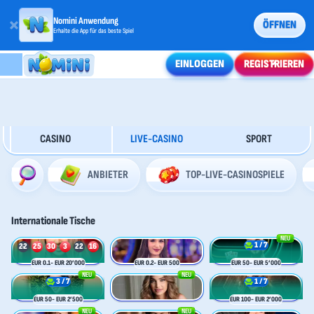
Nomini Anwendung
ÖFFNEN
Erhalte die App für das beste Spiel
EINLOGGEN
REGISTRIEREN
CASINO
LIVE-CASINO
SPORT
ANBIETER
TOP-LIVE-CASINOSPIELE
Internationale Tische
NEU
1 / 7
22
25
30
3
22
16
Roulette Germany - Deutsches Roulette
Mega Fire Blaze Ruleta España
Blackjack Italia Tricolore 3
EUR 0.1
- EUR 20’000
EUR 0.2
- EUR 500
EUR 50
- EUR 5’000
9
22
31
33
5
13
NEU
NEU
3 / 7
1 / 7
VIP Blackjack Latino 2
French Roulette
Deutsches Blackjack
EUR 50
- EUR 2’500
EUR 100
- EUR 2’000
13
13
20
19
0
29
NEU
NEU