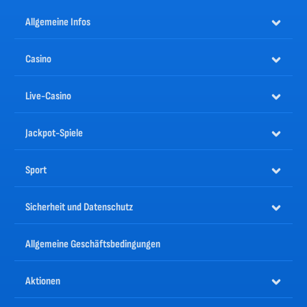
Allgemeine Infos
Casino
Live-Casino
Jackpot-Spiele
Sport
Sicherheit und Datenschutz
Allgemeine Geschäftsbedingungen
Aktionen