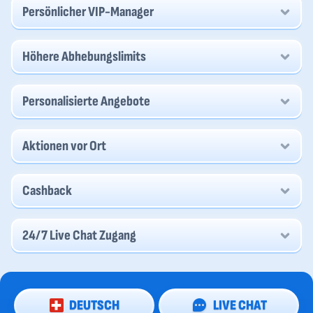
Persönlicher VIP-Manager
Höhere Abhebungslimits
Personalisierte Angebote
Aktionen vor Ort
Cashback
24/7 Live Chat Zugang
DEUTSCH
LIVE CHAT