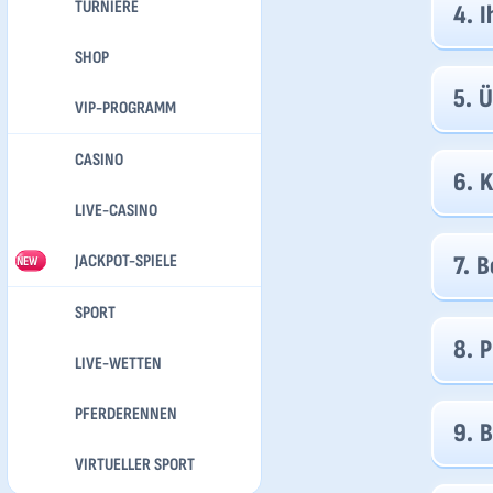
TURNIERE
I
SHOP
Ü
VIP-PROGRAMM
CASINO
K
LIVE-CASINO
B
JACKPOT-SPIELE
NEW
SPORT
P
LIVE-WETTEN
PFERDERENNEN
B
VIRTUELLER SPORT