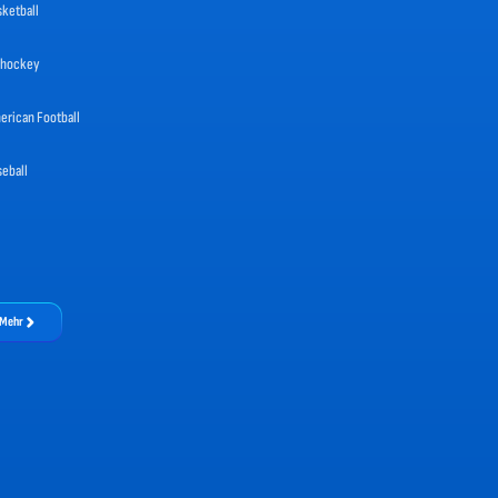
sketball
shockey
erican Football
seball
Mehr