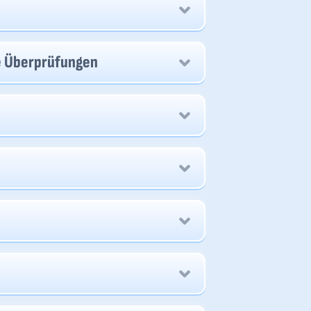
re Überprüfungen