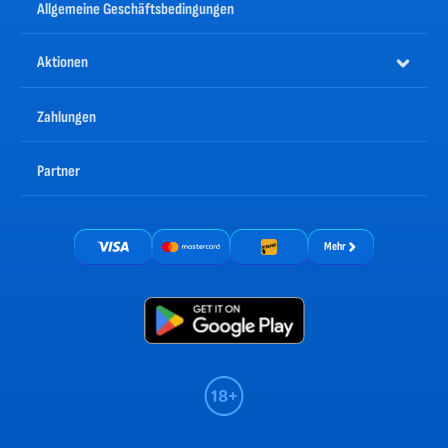
Allgemeine Geschäftsbedingungen
Aktionen
Zahlungen
Partner
Mehr