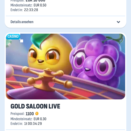
EUR 10’000
Preispool:
Mindesteinsatz:
EUR 0.50
Endet in:
22:33:28
Details ansehen
CASINO
GOLD SALOON LIVE
1100
Preispool:
Mindesteinsatz:
EUR 0.30
Endet in:
1t 00:34:29