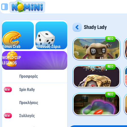
Shady Lady
NΈΟ
Sheeple
M
Bonus Crab
Μπόνους Ζάρια
WORLD CUP
LEGENDS
NΈΟ
Orphan Organ
Προσφορές
Spin Rally
NEW
NΈΟ
Truth
P
Προκλήσεις
Συλλογές
NEW