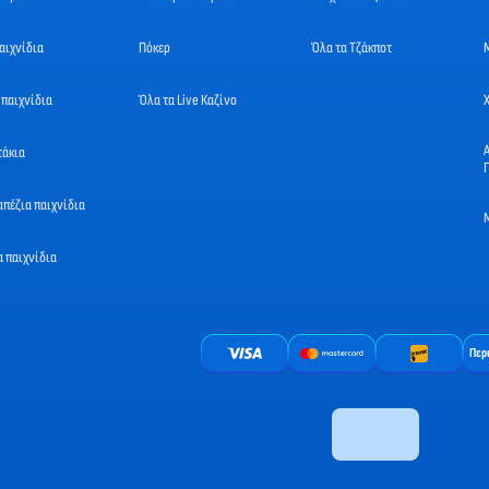
αιχνίδια
Πόκερ
Όλα τα Τζάκποτ
 παιχνίδια
Όλα τα Live Καζίνο
Χ
άκια
απέζια παιχνίδια
α παιχνίδια
Περ