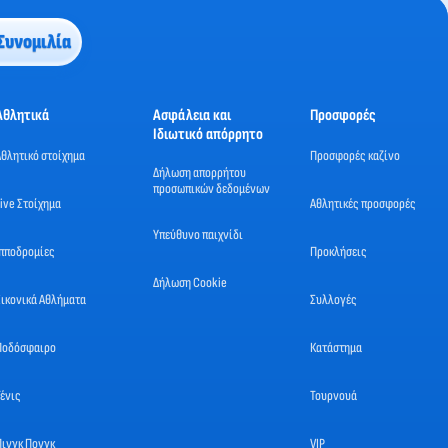
Συνομιλία
Αθλητικά
Ασφάλεια και
Προσφορές
Ιδιωτικό απόρρητο
Αθλητικό στοίχημα
Προσφορές καζίνο
Δήλωση απορρήτου
προσωπικών δεδομένων
ive Στοίχημα
Αθλητικές προσφορές
Υπεύθυνο παιχνίδι
Ιπποδρομίες
Προκλήσεις
Δήλωση Cookie
Εικονικά Αθλήματα
Συλλογές
Ποδόσφαιρο
Κατάστημα
Τένις
Τουρνουά
Πινγκ Πονγκ
VIP