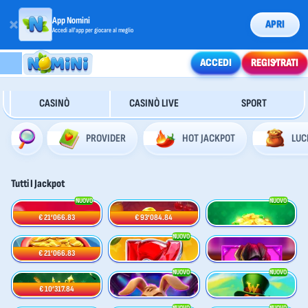
App Nomini
APRI
Accedi all'app per giocare al meglio
ACCEDI
REGISTRATI
CASINÒ
CASINÒ LIVE
SPORT
PROVIDER
HOT JACKPOT
LUC
Tutti I Jackpot
NUOVO
NUOVO
Turbo Diamonds: Hold & Win
Art of Gold - Golden Coins Link
Clover Coins 4x4 Unlimited Fortune
€ 21’066.83
€ 93’084.84
NUOVO
3 Golden Baskets: Treasure Tides
Star Heat 40
Cyber Beast
€ 21’066.83
NUOVO
NUOVO
777 Strike
Bad Bunny's Notorious Eggs (Hold and Win)
Lucky Charms Trio
€ 10’317.84