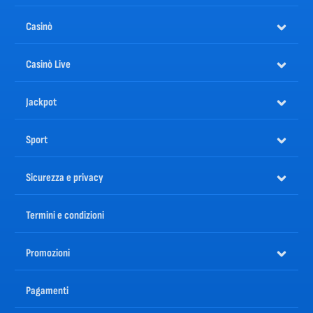
Casinò
Casinò Live
Jackpot
Sport
Sicurezza e privacy
Termini e condizioni
Promozioni
Pagamenti