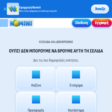
Εφαρμογή Nomini
Άνοιξε
Μπες στην εφαρμογή για καλύτερο παιχνίδι
Σύνδεση
Εγγραφή
Η ΣΕΛΊΔΑ 404 ΔΕΝ ΒΡΈΘΗΚΕ
ΟΥΠΣ! ΔΕΝ ΜΠΟΡΟΎΜΕ ΝΑ ΒΡΟΎΜΕ ΑΥΤΉ ΤΗ ΣΕΛΊΔΑ
Δες τις πιο δημοφιλείς ενότητες.
Καζίνο
Στοίχημα
Προσφορές
Κατάστημα